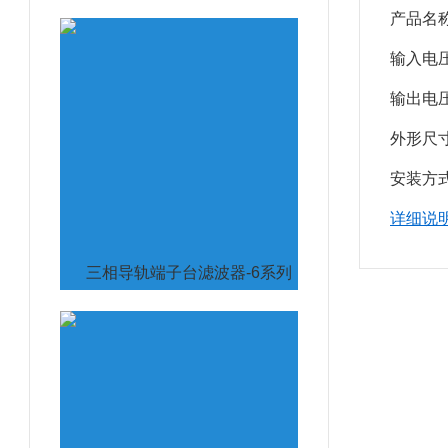
产品名称: 
输入电压:（VD
输出电压:（V
外形尺寸
安装方式
详细说
三相导轨端子台滤波器-6系列