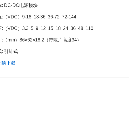
DC-DC电源模块               
C）9-18  18-36  36-72  72-144                                   
DC）3.3  5  9  12  15  18  24  36  48  110
:（mm）86×62×18.2（带散片高度34）
: 引针式
明请下载